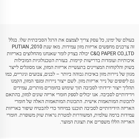
צבעוני, נייר טישו Wholeale,
כסף, ממדים 500*700 מ"מ,
עטיפת פרחים, אריזה, נייר טישו
מפעל לנייר עטיפה,Wholeale,
זול
נייר טישו צבעוני איכותי גבוה
בעולם של ימינו, כל עסק צריך לצמצם את הרגל הסביבתית שלו. בגלל
זה צרכנים מחפשים אריזות מזון עמידות. מאז שנת 2010, PUTIAN
C&Q PAPER CO.,LTD יכולה בצדק לומר שאנחנו מהחלוצים באריזות
איכותיות ועומדות בדרישות קיימות. בעזרת הטכנולוגיות המובילות
בשוק והלקוחות המצויינים בתעשיית אריזות המזון, אנו מסוגלים לייצר
מגוון של ניירות מזון באיכות גבוהה ביותר – לבנים, צבועים וניגריים, כמו
גם ליפופים של נייר אריזות מזון. לשם ייצור ניירות ומגפי המזון, הקמנו
תהליך ייצור ידידותי לסביבה תוך שימוש בחומרים מותרים, עמידים
וידידותיים לסביבה. אנו יכולים לספק חומרי אריזה שונים למזון, בהתאם
לתכונות המותאמות אישית. התכונות המותאמות האלה של חומרי
האריזה הידידותיים לסביבה תוכננו במיוחד כדי להבטיח שיפור באריזות
עמידות ברמה עולמית, המשודרות למטרת נראות שוק משופרת. חומרי
האריזה הללו משפרים את תצוגת המוצר.