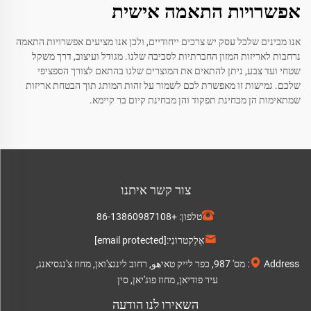
אפשרויות התאמה אישית
אנו מבינים שלכל עסק יש צרכים ייחודיים, ולכן אנו מציעים אפשרויות התאמה
נרחבות לאריזות המזון החברתיות לסביבה שלנו. מגודל ועיצוב, דרך משקל
שטחי ועד צבע, ניתן להתאים את המוצרים שלנו בהתאם לצורך הספציפי
שלכם. גמישות זו מאפשרת לכם לשמור על זהות המותג תוך הבטחת אריזות
שמתאימות הן מבחינת תפקוד והן מבחינת קיום בר קיימא.
צור קשר איתנו
טלפון:
+86-13860987108
אֶלֶקטרוֹנִי:
[email protected]
Address: מס' 987, כפר לייק טאיهو, רחוב לינגצ'ואן, מחוז צ'נגסיאנג,
עיר פודיאן, מחוז פוג'יאן, סין
השאירו לנו הודעה