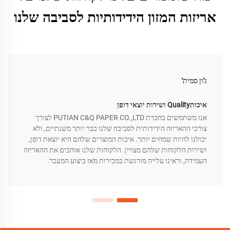
אריזות המזון הידידותיות לסביבה שלנו
ג'ון סמית'
איכותQuality ושירות יוצאי דופן
אנו משתמשים בחברת PUTIAN C&Q PAPER CO.,LTD לצורך
צורכי ההאריזה הידידותית לסביבה שלנו כבר יותר משנתיים, ולא
יכולנו להיות שמחים יותר. איכות המוצרים שלהם היא יוצאת דופן,
ושירות הלקוחות שלהם מצויין. הלקוחות שלנו אוהבים את ההאריזה
העמידה, וראינו עלייה מורגשת במכירות מאז ביצוע המעבר.