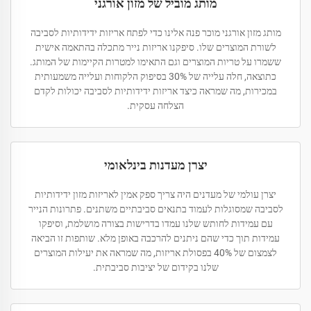
מותג מוביל של מזון אורגני
מותג מזון אורגני מוכר פנה אלינו כדי לפתח אריזות ידידותיות לסביבה
לשורת המוצרים שלו. סיפקנו אריזות נייר מתכלה בהתאמה אישית
ששמרו על טריות המוצרים וגם התאימו למטרות הקיימות של המותג.
כתוצאה, חלה עלייה של 30% בסיפוק הלקוחות ועלייה משמעותית
במכירות, מה שמראה כיצד אריזות ידידותיות לסביבה יכולות לקדם
הצלחה עסקית.
יצרן מעדנות בינלאומי
יצרן עולמי של מעדנים היה צריך ספק אמין לאריזות מזון ידידותיות
לסביבה שמסוגלות לעמוד בתנאים סביבתיים משתנים. פתרונות הנייר
עם עמידות לחותש שלנו עמדו בדרישות בצורה מושלמת, וסיפקו
עמידות תוך כדי שהם ניתנים להרכבה באופן מלא. שותפות זו הביאה
לצמצום של 40% בפסולת אריזות, מה שמראה את יעילות המוצרים
שלנו בקידום של יציבות סביבתית.