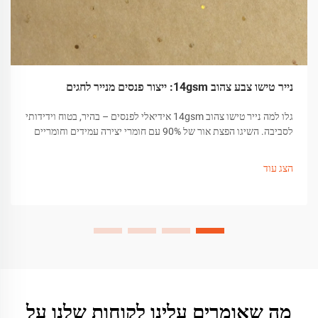
נייר טישו צבע צהוב 14gsm: ייצור פנסים מנייר לחגים
גלו למה נייר טישו צהוב 14gsm אידיאלי לפנסים – בהיר, בטוח וידידותי
לסביבה. השיגו הפצת אור של 90% עם חומרי יצירה עמידים וחומריים
לא רעילים. התחלו ליצור עכשיו.
הצג עוד
מה שאומרים עלינו לקוחות שלנו על