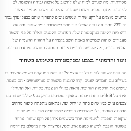
מסורתיות, מה שגורם למוח שלנו לחשוב על איכות גבוהה ותשומת לב
לפרטים. מחקר מסוים משנת שעברה הראה גם משהו מעניין: כאשר
פריטים מוצגים על רקע שחור, אנשים נוטים להעריך אותם כבעלי ערך גבוה
בכ-23% יותר. וזה נהיה אפילו טוב יותר כשמדובר בנייר שחור עבה עם
וריאציות קליטה בטקסטורה שלו. הפרטים הקטנים האלה על פני השטח
מעבירים אותות שמישהו באמת חשב בקפידה על החוויה הגשמית של
המוצר בידיים, מה שעושה לחוויית אריזת המתנה תחושה מיוחדת בהרבה.
ניגוד והרמוניה בצבע ובטקסטורה בשימוש בשחור
מה גורם לשחור להיות כל כך עוצמתי? זה פועל כמו קסם כשמשתמשים בו
בשילוב עם חומרים שונים. קחו לדוגמה משטחים מטושטשים - הם באמת
עושים את הרקמות הזהובות נראות כאילו הן צפות באוויר. ואל תתחילו
איתי על kếtלים תחת ריבונות סאטן - מוסיפים עומק כזה! שילבו שחור עם
צבעים עזים כמו אדום כהה או ירוק יער, ופתאום מתפתח סיפור מדהים
מבחינה חזותית, בלי שהדברים הופכים למתרחבים מדי. גם מעטפות
שקופות הופכות למעניינות יותר כששמים אותן על רקע שחור. אריזה
פשוטה הופכת למשהו כמעט ארטיסטי, ומייצרת איזון מושלם בין דרמה