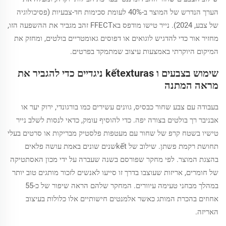
הערך הנדרש של המוצר ב-40% לעומת סכימות חד-צבעיות (פסיכולוגיה
של צבע, 2024). נייר טישו מודפס באFFECT זהב מגביר את ההשפעה הזו,
מחזיר אור כדי להדגיש לוגואים או דפוסים גאומטריים בולטים, ומחזק את
המיקום היוקרתי באמצעות עיצוב שמתמקד בפרטים.
שימוש בצבעים ו kếtexturas ניגדיים כדי להגביר את
מראה המתנה
בעבודה עם צבע שחור כבסיס, גוונים עשירים כמו בורגונדי, ירוק יער או
אבניבר רך בולטים בצורה יפה. כדי להוסיף עומק, כדאי לנסות לשלב נייר
טישיו בשטח קרפ של שחור עם מעטפות פלסטיק מבריקות או סרטים בעלי
תחושת רקמת פשתן. שילוב של kếtשנים שונים באמת עושה פלאים
בהצגת המוצר. לפי מחקר שפורסם בשנה שעברה על ידי מכון האסתטיקה
של חומרים, אריזות שעוצבו בדרך זו סייעו לאנשים לזכור מותגים טוב יותר
במהלך מבחני טעימה עיוורים. המחקר שלהם הראה שיפור של כ-55
אחוזים בהכרת המותג כאשר אלמנטים חישותיים אלו כלולות בעיצוב
האריזה.