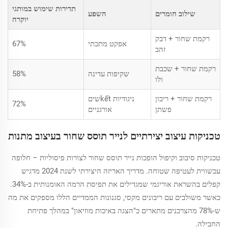
תדירות שימוש במותגי
שילוב חומרים
השפע
יוקרה
רקמת שחור + דבק
אפקט מתכתי
67%
זהב
רקמת שחור + שכבת
שקיפות עדינה
58%
ולו
רקמת שחור + ריבון
ניגודיות kếtשים
72%
פשתן
אורגניים
טכניקות עיצוב יצירתיים לנייר תוסס שחור בעיצוב מתנות
טכניקות סיבוב וקיפול הופכות נייר תוסס שחור לצורות פיסוליות – חלופה
עכשווית לעטיפה שטוחה. מדריך האריזה היצירתי לשנת 2024 מדגיש
קפלים בהשראת אוריגמי שמגדילים את תפיסת הרמה האומנותית ב-34%.
כאשר משולבים עם ריבונים מקסי, סגנונות הממדיים הללו מספקים את מה
ש-78% מהצרכנים מתארים כ"הצגה באיכות מוזיאון" במהלך פתיחת
החבילה.