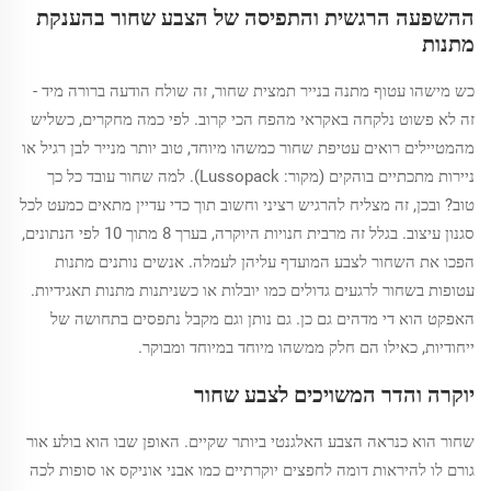
ההשפעה הרגשית והתפיסה של הצבע שחור בהענקת
מתנות
כש מישהו עטוף מתנה בנייר תמצית שחור, זה שולח הודעה ברורה מיד -
זה לא פשוט נלקחה באקראי מהפח הכי קרוב. לפי כמה מחקרים, כשליש
מהמטיילים רואים עטיפת שחור כמשהו מיוחד, טוב יותר מנייר לבן רגיל או
ניירות מתכתיים בוהקים (מקור: Lussopack). למה שחור עובד כל כך
טוב? ובכן, זה מצליח להרגיש רציני וחשוב תוך כדי עדיין מתאים כמעט לכל
סגנון עיצוב. בגלל זה מרבית חנויות היוקרה, בערך 8 מתוך 10 לפי הנתונים,
הפכו את השחור לצבע המועדף עליהן לעמלה. אנשים נותנים מתנות
עטופות בשחור לרגעים גדולים כמו יובלות או כשניתנות מתנות תאגידיות.
האפקט הוא די מדהים גם כן. גם נותן וגם מקבל נתפסים בתחושה של
ייחודיות, כאילו הם חלק ממשהו מיוחד במיוחד ומבוקר.
יוקרה והדר המשויכים לצבע שחור
שחור הוא כנראה הצבע האלגנטי ביותר שקיים. האופן שבו הוא בולע אור
גורם לו להיראות דומה לחפצים יוקרתיים כמו אבני אוניקס או סופות לכה