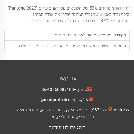
זיהוי חזותי מהיר ב-53% של הלוגואים על רקעים כהים (Pantone 2023)
סיכוי גבוה ב-28% שמקבלי המתנה יבקרו את אתרי המותג
הפחתה של 37% בפסולת אריזה בזכות שימוש חוזר מתקדם
הקודם:
נייר טישו שחור לאריזה: בטוח ואמין.
הבא:
נייר עטיפת טי שירט: שמרו על הטי שירטים במצב מושלם.
צרו קשר
טלפון:
+86-13860987108
אֶלֶקטרוֹנִי:
[email protected]
Address: מס' 987, כפר לייק טאיهو, רחוב לינגצ'ואן, מחוז צ'נגסיאנג,
עיר פודיאן, מחוז פוג'יאן, סין
השאירו לנו הודעה