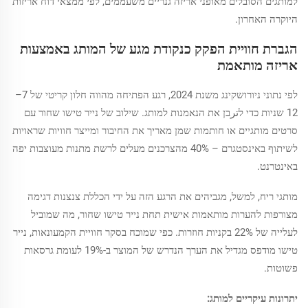
למותגים הסובלים מאופני אריזה גנריים משעממים, לפי ממצאי דוח אריזות
היוקרה האחרון.
הגברת חוויית הפקק כנקודת מגע של המותג באמצעות
אריזה מותאמת
לפי נתוני ניורושקינג משנת 2024, רגע הפתיחה מהווה חלון קריטי של 7–
12 שניות כדי לترבן את הנאמנות למותג. שילוב של נייר טישו שחור עם
סרטים מותגיים או חותמות שמן מאריך את החיבור ומייצר חוויות שראויות
לשיתוף באינסטגרם – 40% מהצרכנים מעלים לרשת מתנות מעוצבות יפה
באינטרנט.
מותגי ריח, למשל, מגביהים את הרגע הזה על ידי הכללת צנצנות דגימה
מצורפות להערות מותאמות אישית תחת נייר טישו שחור, מה שמוביל
לעלייה של 22% בקניות חוזרות. כפי שמוכח בסקר חוויית הקמעונאות, נייר
טישו מודפס מגדיל את הערך הנדרש של המוצר ב-19% לעומת גרסאות
פשוטות.
יתרונות עיקריים למותג: