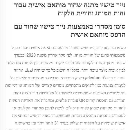
נייר טישיו מתנה שחור מותאם אישית עבור
זהות המותג וחוויית הלקוח
סימן מסחרי באמצעות נייר טישיו שחור עם
הדפס מותאם אישית
כשמדובר באריזות, נייר טישו שחור מודפס בהתאמה אישית יוצר הבדל
משמעותי כרגע של חוויית מותג. לפי סקר אחרון משנת 2023, כבערך
שבעה מתוך עשרה לקוחות של מותגי יוקרה מקשרים בין אריזות עם הלוגו
לבין איכות מוצר טובה יותר. בגלל זה חשוב כל כך שיהיה لديك אריזה
ייחודית כדי לה destacק בשוק היוקרתי. מרבית המעצבים ממליצים על
לגימות צנועות כמו לוגואים מתכתיים, מסרים קצרים של המותג או דמיונות
גיאומטריים פשוטים שממשיכים לשמור על אלגנטיות תוך הצגת זהות
המותג. גם הוספת קודים QR עובדת פלאים, ומחברת את האריזה הפיזית
לחוויות מקוונות שבהן לקוחות יכולים לגשת לתוכן מאחורי הקלעים או
למוצרים בהוצאה מוגבלת. חברות שמושקעות באריזות טישו בהתאמה
אישית שומרות על הלקוחות שלהן בערך 31 אחוז יותר זמן בהשוואה