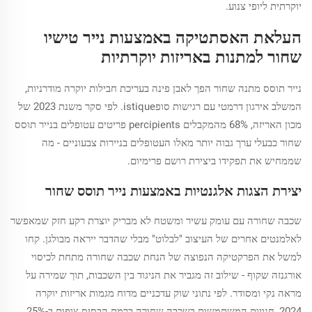
יוקרתית ליופי צנוע.
העלאת האסתטיקה באמצעות נייר טישיו
שחור למתנות באריזות יוקרתיות
נייר תוסס מתנה שחור הפך לאבן פינה בעריכת חבילות יוקרה מודרניות,
המשלב אירגון דרמטי עם רגישות סופistique. לפי סקר משנת 2023 של
מכון האריזה, 68% מהמקבלים percipients פריטים עטופלים בנייר תוסס
שחור כבעלי ערך גבוה יותר מאלו העטופלים בניירות צבעוניים - מה
שממחיש את תפקידו ביצירת רושם פרימיום.
יצירת הצגות אלגנטיות באמצעות נייר תוסס שחור
שכבה שחורה עם עומק עשיר ומשטח לא מבריק יוצרת רקע חזק שמאפשר
לאלמנטים אחרים של העיצוב "לבלוט" מבלי שהדבר ייראה מבולגן. קחו
למשל את הפרקטיקה הנפוצה של הנחת שכבה שחורה מתחת לכיסוי
אורגנזה שקוף - שילוב זה מגביר את הניגוד בין השכבות, תוך שמירה על
מראה נקי ומסודר. לפי נתוני שוק עדכניים מדוח מגמות אריזות יוקרה
2024, חנויות המשתמשות בשכבה שחורה ברמת הבסיס צופות ב-25%