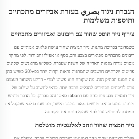
הגברת ניגוד بصري בעזרת אביזרים מתכתיים
ותוספות משלימות
צירוף נייר תוסס שחור עם ריבונים ואביזורים מתכתיים
כשמדובר בכריכת מתנות, נייר תמצית שחור עושה פלאים אמתיים עם
ריבונים מתכתיים מפוארים בצבע זהב, כסף או אפילו זהב ורוד. לפי מחקר
מסוים מדוח מגמות האריזה של השנה שעברה, כשליש מהאנשים שקונים
פריטים יוקרתיים חושבים שהמתנות נראות יקרות יותר בכ-30% כשיש בהן
את המגע הבהיק הזה. מה שקורה הוא פשוט למדי - הרקע השחור העמום
גורם לריבונים הבהירים להבליט הרבה יותר. כדאי לחשוב על שילוב של
נייר תמצית צבע פיח כהה עם רibbon סאטן זהב מבריק. כל הדבר מרגיש
מדהים במגע ונראה מרשים מאוד במבט ראשון, מה שגורם למי שמקבל את
המתנה להתרגש עוד לפני שהוא פותח את הקופסה.
נייר תמצית שחור וזהב לאלגנטיות מושלמת
שילוב הצבעים שחור וזהב דומיננטי בעריכת חבילות יוקרה, ומעלה את