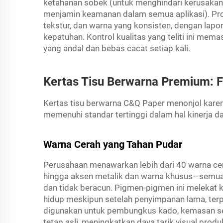
ketahanan sobek (untuk menghindari kerusakan 
menjamin keamanan dalam semua aplikasi). Prod
tekstur, dan warna yang konsisten, dengan lapo
kepatuhan. Kontrol kualitas yang teliti ini me
yang andal dan bebas cacat setiap kali.
Kertas Tisu Berwarna Premium: F
Kertas tisu berwarna C&Q Paper menonjol karena 
memenuhi standar tertinggi dalam hal kinerja da
Warna Cerah yang Tahan Pudar
Perusahaan menawarkan lebih dari 40 warna ce
hingga aksen metalik dan warna khusus—semua
dan tidak beracun. Pigmen-pigmen ini melekat 
hidup meskipun setelah penyimpanan lama, ter
digunakan untuk pembungkus kado, kemasan sep
tetap asli, meningkatkan daya tarik visual pro