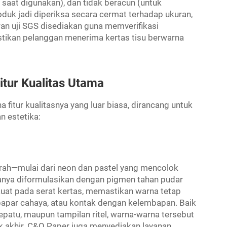
saat digunakan), dan tidak beracun (untuk
uk jadi diperiksa secara cermat terhadap ukuran,
ran uji SGS disediakan guna memverifikasi
mastikan pelanggan menerima kertas tisu berwarna
itur Kualitas Utama
fitur kualitasnya yang luar biasa, dirancang untuk
n estetika:
rah—mulai dari neon dan pastel yang mencolok
nya diformulasikan dengan pigmen tahan pudar
kuat pada serat kertas, memastikan warna tetap
papar cahaya, atau kontak dengan kelembapan. Baik
atu, maupun tampilan ritel, warna-warna tersebut
duk akhir. C&Q Paper juga menyediakan layanan