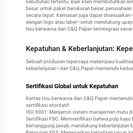
kebutuhan tertentu. Baik klien membutuhkan le
besar untuk paket berukuran besar, perusahaa
secara tepat. Kemasan juga dapat disesuaikan
dengan logo atau label—untuk mendukung upaya b
tisu berwarna dari C&Q Paper terintegrasi seca
Kepatuhan & Keberlanjutan: Keper
Sebuah produsen tepercaya melampaui kualit
keberlanjutan—dan C&Q Paper memenuhi kedua 
Sertifikasi Global untuk Kepatuhan
Kertas tisu berwarna dari C&Q Paper memenuhi s
sertifikasi otoritatif:
ISO 9001: Menjamin sistem manajemen mutu da
Sertifikasi FSC: Memverifikasi bahwa pulp kayu 
bertanggung jawab, mendukung keberlanjutan k
Pengujian SGS: Menegaskan ketiadaan racun, k