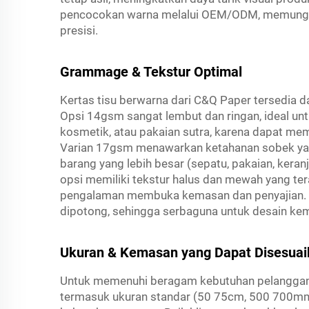
pencocokan warna melalui OEM/ODM, memungkin
presisi.
Grammage & Tekstur Optimal
Kertas tisu berwarna dari C&Q Paper tersedia 
Opsi 14gsm sangat lembut dan ringan, ideal unt
kosmetik, atau pakaian sutra, karena dapat 
Varian 17gsm menawarkan ketahanan sobek yang 
barang yang lebih besar (sepatu, pakaian, kera
opsi memiliki tekstur halus dan mewah yang te
pengalaman membuka kemasan dan penyajian. Ker
dipotong, sehingga serbaguna untuk desain kem
Ukuran & Kemasan yang Dapat Disesuai
Untuk memenuhi beragam kebutuhan pelanggan, 
termasuk ukuran standar (50
75cm, 500
700mm)