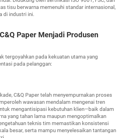
ndal. Didukung oleh sertifikasi ISO 9001, FSC, dan
s tisu berwarna memenuhi standar internasional,
i industri ini.
C&Q Paper Menjadi Produsen
tak tergoyahkan pada kekuatan utama yang
entasi pada pelanggan:
dekade, C&Q Paper telah menyempurnakan proses
 memperoleh wawasan mendalam mengenai tren
untuk mengantisipasi kebutuhan klien—baik dalam
rna yang tahan lama maupun mengoptimalkan
Pengetahuan teknis tim memastikan konsistensi
kala besar, serta mampu menyelesaikan tantangan
ri.