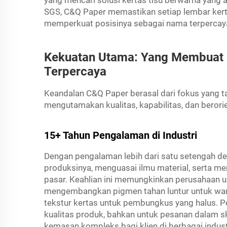
yang mencari solusi kertas tisu berwarna yang a
SGS, C&Q Paper memastikan setiap lembar kerta
memperkuat posisinya sebagai nama terpercaya d
Kekuatan Utama: Yang Membuat 
Terpercaya
Keandalan C&Q Paper berasal dari fokus yang 
mengutamakan kualitas, kapabilitas, dan berori
15+ Tahun Pengalaman di Industri
Dengan pengalaman lebih dari satu setengah 
produksinya, menguasai ilmu material, serta
pasar. Keahlian ini memungkinkan perusahaan 
mengembangkan pigmen tahan luntur untuk wa
tekstur kertas untuk pembungkus yang halus. 
kualitas produk, bahkan untuk pesanan dalam s
kemasan kompleks bagi klien di berbagai indust