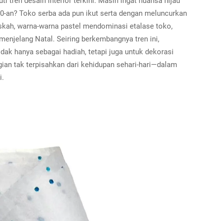
 tren desain interior terkini. Masih ingat nuansa hijau
0-an? Toko serba ada pun ikut serta dengan meluncurkan
askah, warna-warna pastel mendominasi etalase toko,
enjelang Natal. Seiring berkembangnya tren ini,
dak hanya sebagai hadiah, tetapi juga untuk dekorasi
gian tak terpisahkan dari kehidupan sehari-hari—dalam
i.