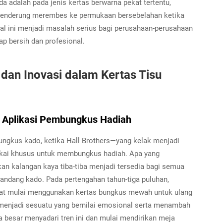
a adalah pada jenis kertas berwarna pekat tertentu,
a cenderung merembes ke permukaan bersebelahan ketika
l ini menjadi masalah serius bagi perusahaan-perusahaan
p bersih dan profesional.
 dan Inovasi dalam Kertas Tisu
a Aplikasi Pembungkus Hadiah
ungkus kado, ketika Hall Brothers—yang kelak menjadi
akai khusus untuk membungkus hadiah. Apa yang
n kalangan kaya tiba-tiba menjadi tersedia bagi semua
ndang kado. Pada pertengahan tahun-tiga puluhan,
ikat mulai menggunakan kertas bungkus mewah untuk ulang
 menjadi sesuatu yang bernilai emosional serta menambah
 besar menyadari tren ini dan mulai mendirikan meja