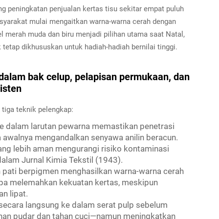
 peningkatan penjualan kertas tisu sekitar empat puluh
asyarakat mulai mengaitkan warna-warna cerah dengan
 merah muda dan biru menjadi pilihan utama saat Natal,
etap dikhususkan untuk hadiah-hadiah bernilai tinggi.
alam bak celup, pelapisan permukaan, dan
isten
 tiga teknik pelengkap:
e dalam larutan pewarna memastikan penetrasi
 awalnya mengandalkan senyawa anilin beracun.
yang lebih aman mengurangi risiko kontaminasi
 dalam
Jurnal Kimia Tekstil
(1943).
n pati berpigmen menghasilkan warna-warna cerah
npa melemahkan kekuatan kertas, meskipun
n lipat.
ecara langsung ke dalam serat pulp sebelum
han pudar dan tahan cuci—namun meningkatkan