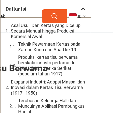
Daftar Isi
tak
ID
Asal Usul: Dari Kertas yang Dicelup
Secara Manual hingga Produksi
Komersial Awal
Teknik Pewarnaan Kertas pada
Zaman Kuno dan Abad ke-19
Produksi kertas tisu berwarna
berskala industri pertama di
isu Berwarna
Eropa dan Amerika Serikat
(sebelum tahun 1917)
Ekspansi Industri: Adopsi Massal dan
Inovasi dalam Kertas Tisu Berwarna
(1917–1950)
Terobosan Keluarga Hall dan
Munculnya Aplikasi Pembungkus
Hadiah