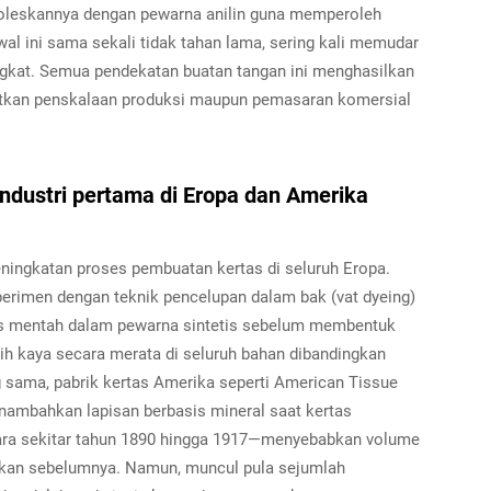
goleskannya dengan pewarna anilin guna memperoleh
l ini sama sekali tidak tahan lama, sering kali memudar
ngkat. Semua pendekatan buatan tangan ini menghasilkan
litkan penskalaan produksi maupun pemasaran komersial
industri pertama di Eropa dan Amerika
eningkatan proses pembuatan kertas di seluruh Eropa.
erimen dengan teknik pencelupan dalam bak (vat dyeing)
as mentah dalam pewarna sintetis sebelum membentuk
ih kaya secara merata di seluruh bahan dibandingkan
g sama, pabrik kertas Amerika seperti American Tissue
ambahkan lapisan berbasis mineral saat kertas
tara sekitar tahun 1890 hingga 1917—menyebabkan volume
ingkan sebelumnya. Namun, muncul pula sejumlah