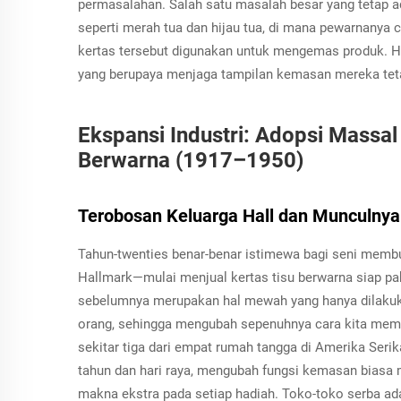
permasalahan. Salah satu masalah besar yang tetap ad
seperti merah tua dan hijau tua, di mana pewarnany
kertas tersebut digunakan untuk mengemas produk. Ha
yang berupaya menjaga tampilan kemasan mereka teta
Ekspansi Industri: Adopsi Massal
Berwarna (1917–1950)
Terobosan Keluarga Hall dan Munculny
Tahun-twenties benar-benar istimewa bagi seni memb
Hallmark—mulai menjual kertas tisu berwarna siap p
sebelumnya merupakan hal mewah yang hanya dilakuka
orang, sehingga mengubah sepenuhnya cara kita mema
sekitar tiga dari empat rumah tangga di Amerika Ser
tahun dan hari raya, mengubah fungsi kemasan biasa
makna ekstra pada setiap hadiah. Toko-toko serba ada