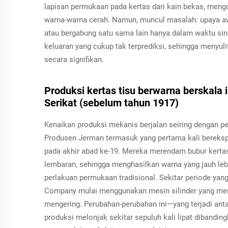
lapisan permukaan pada kertas dari kain bekas, men
warna-warna cerah. Namun, muncul masalah: upaya awa
atau bergabung satu sama lain hanya dalam waktu si
keluaran yang cukup tak terprediksi, sehingga menyu
secara signifikan.
Produksi kertas tisu berwarna berskala 
Serikat (sebelum tahun 1917)
Kenaikan produksi mekanis berjalan seiring dengan p
Produsen Jerman termasuk yang pertama kali bereksp
pada akhir abad ke-19. Mereka merendam bubur kert
lembaran, sehingga menghasilkan warna yang jauh leb
perlakuan permukaan tradisional. Sekitar periode yan
Company mulai menggunakan mesin silinder yang men
mengering. Perubahan-perubahan ini—yang terjadi an
produksi melonjak sekitar sepuluh kali lipat diband