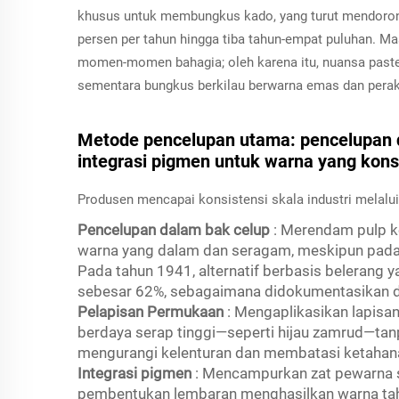
khusus untuk membungkus kado, yang turut mendorong
persen per tahun hingga tiba tahun-empat puluhan. M
momen-momen bahagia; oleh karena itu, nuansa pastel
sementara bungkus berkilau berwarna emas dan perak t
Metode pencelupan utama: pencelupan d
integrasi pigmen untuk warna yang kons
Produsen mencapai konsistensi skala industri melalui
Pencelupan dalam bak celup
: Merendam pulp k
warna yang dalam dan seragam, meskipun pada
Pada tahun 1941, alternatif berbasis belerang 
sebesar 62%, sebagaimana didokumentasikan
Pelapisan Permukaan
: Mengaplikasikan lapisa
berdaya serap tinggi—seperti hijau zamrud—ta
mengurangi kelenturan dan membatasi ketahana
Integrasi pigmen
: Mencampurkan zat pewarna s
pembentukan lembaran menghasilkan warna ta