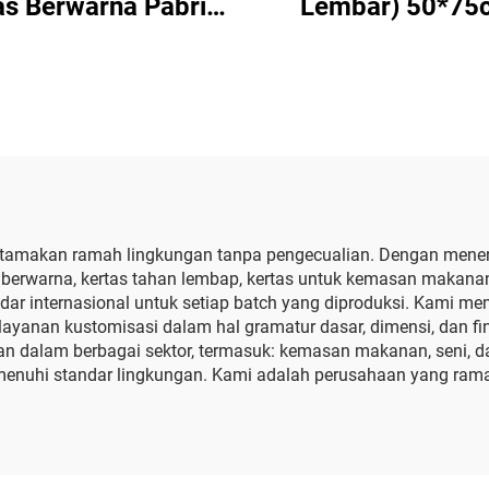
as Berwarna Pabrik
Lembar) 50*75
r Berkualitas Tinggi
Kertas Tisu Putih 
 Hadiah Bunga Baju
Hadiah Bunga Pak
atu Kemasan Buah
Sepatu Kemas
Makanan
Berwarna Kertas 
Putih
tamakan ramah lingkungan tanpa pengecualian. Dengan menera
tas berwarna, kertas tahan lembap, kertas untuk kemasan makanan
dar internasional untuk setiap batch yang diproduksi. Kami 
ayanan kustomisasi dalam hal gramatur dasar, dimensi, dan fi
 dalam berbagai sektor, termasuk: kemasan makanan, seni, dan
nuhi standar lingkungan. Kami adalah perusahaan yang rama