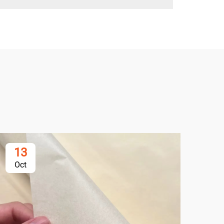
13
2
Oct
Oc