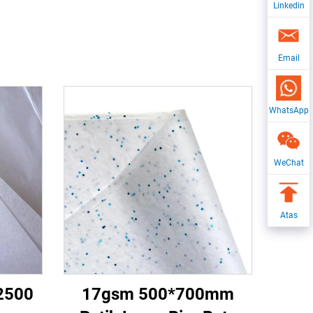
Linkedin
Email
WhatsApp
WeChat
Atas
2500
17gsm 500*700mm