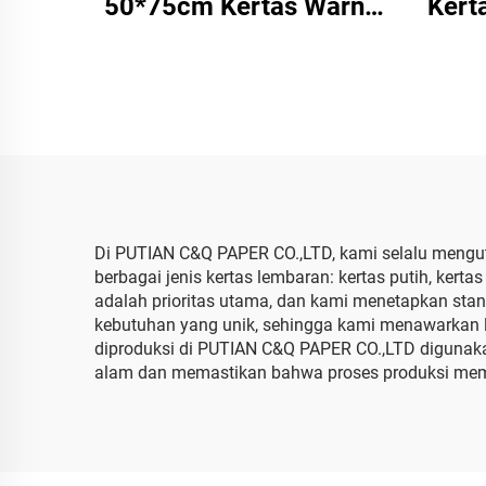
50*75cm Kertas Warna
Kert
Pabrik Grosir Hadiah
Grosi
Bunga Floral Wrapping
untuk
Packaging Tissue Kertas
Sep
Polos
Di PUTIAN C&Q PAPER CO.,LTD, kami selalu mengu
berbagai jenis kertas lembaran: kertas putih, ker
adalah prioritas utama, dan kami menetapkan stan
kebutuhan yang unik, sehingga kami menawarkan l
diproduksi di PUTIAN C&Q PAPER CO.,LTD digunakan
alam dan memastikan bahwa proses produksi meme