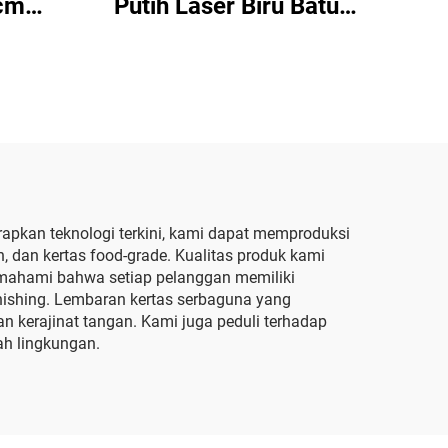
cm
Putih Laser Biru Batu
untuk
Permata Kertas Hiasan
aian
Kemasan Berkualitas
an
Tinggi Kertas Tisu
Tisu
Berwarna
pkan teknologi terkini, kami dapat memproduksi
, dan kertas food-grade. Kualitas produk kami
memahami bahwa setiap pelanggan memiliki
nishing. Lembaran kertas serbaguna yang
 kerajinat tangan. Kami juga peduli terhadap
h lingkungan.