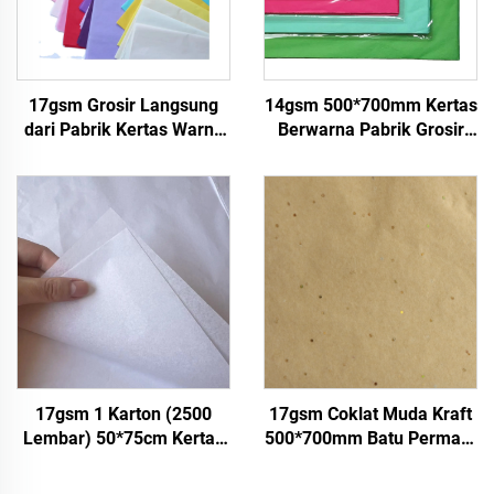
17gsm Grosir Langsung
14gsm 500*700mm Kertas
dari Pabrik Kertas Warna
Berwarna Pabrik Grosir
Kemasan Dapat
Berkualitas Tinggi untuk
Disesuaikan Kertas
Hadiah Bunga Baju Sepatu
Wrapping untuk Pakaian
Kemasan Buah Makanan
Sepatu Hadiah Bunga
Kertas Tissue
17gsm 1 Karton (2500
17gsm Coklat Muda Kraft
Lembar) 50*75cm Kertas
500*700mm Batu Permata
Tisu Putih untuk Hadiah
Perak Kertas Tisu Grosir
Bunga Pakaian Sepatu
Kemasan Bunga Murah