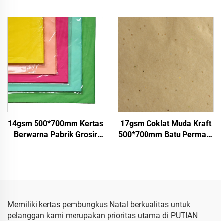
Kertas Warna untuk
Pabrik Grosir untuk
Kemasan Pembungkus
Hadiah Bunga Kemasan
Hadiah Pakaian Barang
Kertas Tisu Berwarna
Kertas Tisu
14gsm 500*700mm Kertas
17gsm Coklat Muda Kraft
Berwarna Pabrik Grosir
500*700mm Batu Permata
Berkualitas Tinggi untuk
Perak Kertas Tisu Grosir
Hadiah Bunga Baju Sepatu
Kemasan Bunga Murah
Kemasan Buah Makanan
Kertas Tisu
Memiliki kertas pembungkus Natal berkualitas untuk
pelanggan kami merupakan prioritas utama di PUTIAN