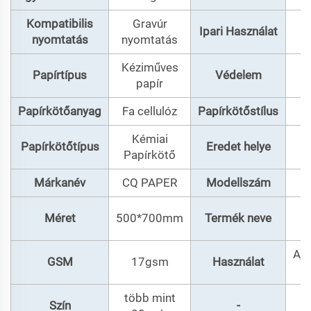
Kompatibilis
Gravúr
Ipari Használat
nyomtatás
nyomtatás
Kéziműves
Papírtípus
Védelem
N
papír
Papírkötőanyag
Fa cellulóz
Papírkötőstílus
Kémiai
Papírkötőtípus
Eredet helye
Papírkötő
Márkanév
CQ PAPER
Modellszám
Méret
500*700mm
Termék neve
c
Aj
GSM
17gsm
Használat
több mint
Szín
-