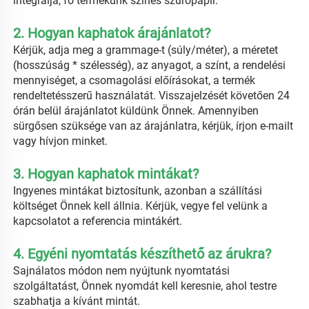
integrálja, fő termékünk színes szűrőpapír. 
2. Hogyan kaphatok árajánlatot? 
Kérjük, adja meg a grammage-t (súly/méter), a méretet 
(hosszúság * szélesség), az anyagot, a színt, a rendelési 
mennyiséget, a csomagolási előírásokat, a termék 
rendeltetésszerű használatát. Visszajelzését követően 24 
órán belül árajánlatot küldünk Önnek. Amennyiben 
sürgősen szüksége van az árajánlatra, kérjük, írjon e-mailt 
vagy hívjon minket. 
3. Hogyan kaphatok mintákat? 
Ingyenes mintákat biztosítunk, azonban a szállítási 
költséget Önnek kell állnia. Kérjük, vegye fel velünk a 
kapcsolatot a referencia mintákért. 
4. Egyéni nyomtatás készíthető az árukra? 
Sajnálatos módon nem nyújtunk nyomtatási 
szolgáltatást, Önnek nyomdát kell keresnie, ahol testre 
szabhatja a kívánt mintát. 