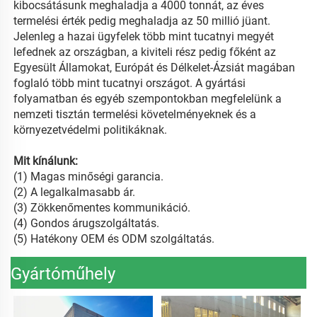
kibocsátásunk meghaladja a 4000 tonnát, az éves 
termelési érték pedig meghaladja az 50 millió jüant. 
Jelenleg a hazai ügyfelek több mint tucatnyi megyét 
lefednek az országban, a kiviteli rész pedig főként az 
Egyesült Államokat, Európát és Délkelet-Ázsiát magában 
foglaló több mint tucatnyi országot. A gyártási 
folyamatban és egyéb szempontokban megfelelünk a 
nemzeti tisztán termelési követelményeknek és a 
környezetvédelmi politikáknak. 
Mit kínálunk: 
(
1) Magas minőségi garancia. 
(2) A legalkalmasabb ár. 
(
3) Zökkenőmentes kommunikáció. 
(
4) Gondos árugszolgáltatás. 
(
5) Hatékony OEM és ODM szolgáltatás. 
Gyártóműhely