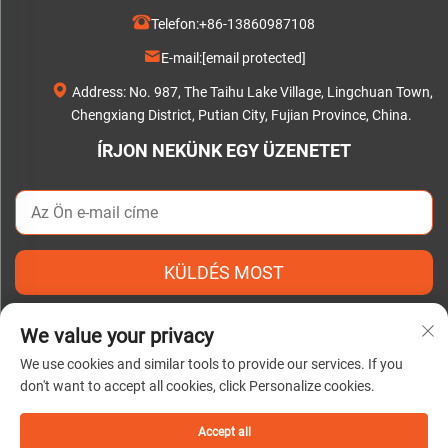
Telefon:
+86-13860987108
E-mail:
[email protected]
Address: No. 987, The Taihu Lake Village, Lingchuan Town,
Chengxiang District, Putian City, Fujian Province, China.
ÍRJON NEKÜNK EGY ÜZENETET
KÜLDÉS MOST
We value your privacy
We use cookies and similar tools to provide our services. If you
don't want to accept all cookies, click Personalize cookies.
Szerzői jog © 2025 by Putian C&Q Paper Co., Ltd. |
Adatvédelmi irányelvek
Accept all