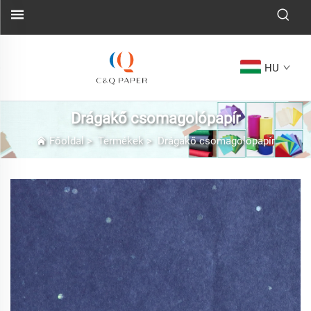
HU
Drágakő csomagolópapír
Főoldal
>
Termékek
>
Drágakő csomagolópapír