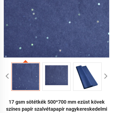
17 gsm sötétkék 500*700 mm ezüst kövek
színes papír szalvétapapír nagykereskedelmi