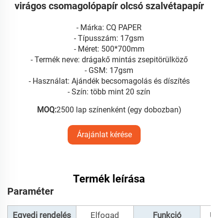
virágos csomagolópapír olcsó szalvétapapír
- Márka: CQ PAPER
- Típusszám: 17gsm
- Méret: 500*700mm
- Termék neve: drágakő mintás zsepitörülköző
- GSM: 17gsm
- Használat: Ajándék becsomagolás és díszítés
- Szín: több mint 20 szín
MOQ:
2500 lap színenként (egy dobozban)
Árajánlat kérése
Termék leírása
Paraméter
Egyedi rendelés
Elfogad
Funkció
Új