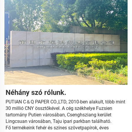
Néhány szó rólunk. 
PUTIAN C＆Q PAPER CO.,LTD, 2010-ben alakult, több mint 
30 millió CNY össztőkével. A cég székhelye Fuzsien 
tartomány Putien városában, Csenghsziang kerület 
Lingcsuan városában, Taju ipari parkban található. 
Fő termékeink fehér és színes szövetpapírok, éves 