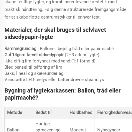
skabe festlige lygter, og kombinerer levende æstetik med
praktisk håndtering. Følg denne strukturerede fremgangsmåde
for at skabe flotte centrumstykker til enhver fest.
Materialer, der skal bruges til selvlavet
sidsedypapir-lygte
Rammegrundlag
: Balloner, bøjelig tråd eller papirmâché
Gul 14gsm farvet sidsedypapir
(2–3 ark pr. lygte)
Ikke-giftig lim fortyndet med vand (1:1 forhold)
Blød pensel til påføring af lim
Saks, lineal og skæreunderlag
Vandtætte LED-teelys eller batteridrevne stearinlys
Bygning af lygtekarkassen: Ballon, tråd eller
papirmaché?
Metode
Bedst til
Holdbarhed
Færdighedsnivea
Hurtige,
Ballon
børnevenlige
Moderat
Nybegynder