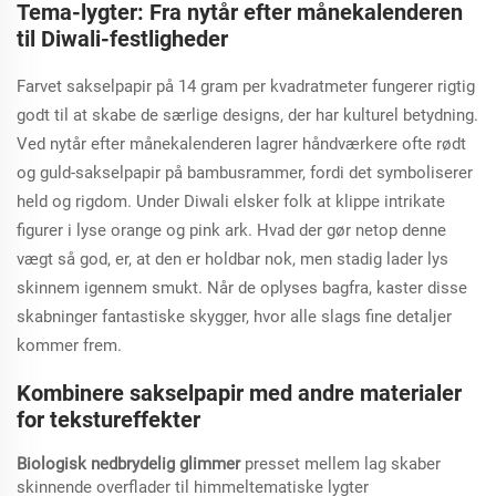
Tema-lygter: Fra nytår efter månekalenderen
til Diwali-festligheder
Farvet sakselpapir på 14 gram per kvadratmeter fungerer rigtig
godt til at skabe de særlige designs, der har kulturel betydning.
Ved nytår efter månekalenderen lagrer håndværkere ofte rødt
og guld-sakselpapir på bambusrammer, fordi det symboliserer
held og rigdom. Under Diwali elsker folk at klippe intrikate
figurer i lyse orange og pink ark. Hvad der gør netop denne
vægt så god, er, at den er holdbar nok, men stadig lader lys
skinnem igennem smukt. Når de oplyses bagfra, kaster disse
skabninger fantastiske skygger, hvor alle slags fine detaljer
kommer frem.
Kombinere sakselpapir med andre materialer
for tekstureffekter
Biologisk nedbrydelig glimmer
presset mellem lag skaber
skinnende overflader til himmeltematiske lygter