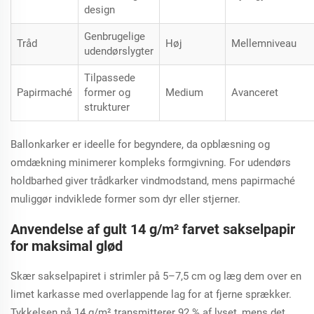
design
Genbrugelige
Tråd
Høj
Mellemniveau
udendørslygter
Tilpassede
Papirmaché
former og
Medium
Avanceret
strukturer
Ballonkarker er ideelle for begyndere, da opblæsning og
omdækning minimerer kompleks formgivning. For udendørs
holdbarhed giver trådkarker vindmodstand, mens papirmaché
muliggør indviklede former som dyr eller stjerner.
Anvendelse af gult 14 g/m² farvet sakselpapir
for maksimal glød
Skær sakselpapiret i strimler på 5–7,5 cm og læg dem over en
limet karkasse med overlappende lag for at fjerne sprækker.
Tykkelsen på 14 g/m² transmitterer 92 % af lyset, mens det