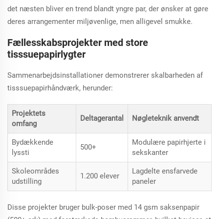
det næsten bliver en trend blandt yngre par, der ønsker at gøre
deres arrangementer miljøvenlige, men alligevel smukke.
Fællesskabsprojekter med store
tisssuepapirlygter
Sammenarbejdsinstallationer demonstrerer skalbarheden af ​​
tisssuepapirhåndværk, herunder:
Projektets
Deltagerantal
Nøgleteknik anvendt
omfang
Bydækkende
Modulære papirhjerte i
500+
lyssti
sekskanter
Skoleområdes
Lagdelte ensfarvede
1.200 elever
udstilling
paneler
Disse projekter bruger bulk-poser med 14 gsm saksenpapir