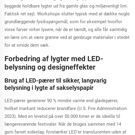
byggede holdbare lygter ud fra gamle glas og miljøvenligt lim.
Faktisk ret sejt. Workshops slutter typisk med at dække nogle
grundlæggende fysikspørgsmål, som for eksempel hvorfor
visse farver virker lysere, når de er tændt, og alle får samtidig
en lære om at være grønne ved at genbruge materialer i stedet
for at smide dem væk.
Forbedring af lygter med LED-
belysning og designeffekter
Brug af LED-pærer til sikker, langvarig
belysning i lygte af sakselyspapir
LED-pærer genererer 90 % mindre varme end glødepærer,
hvilket markant reducerer brandfare (U.S. Fire Administration
2023). Med en levetid på over 50.000 timer er de ideelle til
længerevarende festivaler. Når de bruges sammen med 14
gsm farvet sidselap, forstærker LED'er translucenten uden at