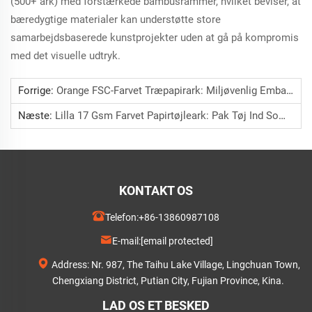
(500+ ark) med forstærkede bambusrammer, hvilket beviser, at
bæredygtige materialer kan understøtte store
samarbejdsbaserede kunstprojekter uden at gå på kompromis
med det visuelle udtryk.
Forrige:
Orange FSC-Farvet Træpapirark: Miljøvenlig Emballage Til T-Shirts
Næste:
Lilla 17 Gsm Farvet Papirtøjleark: Pak Tøj Ind Som Gave
KONTAKT OS
Telefon:
+86-13860987108
E-mail:
[email protected]
Address: Nr. 987, The Taihu Lake Village, Lingchuan Town,
Chengxiang District, Putian City, Fujian Province, Kina.
LAD OS ET BESKED