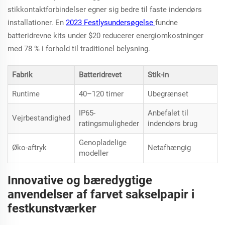
stikkontaktforbindelser egner sig bedre til faste indendørs
installationer. En
2023 Festlysundersøgelse
fundne
batteridrevne kits under $20 reducerer energiomkostninger
med 78 % i forhold til traditionel belysning.
Fabrik
Batteridrevet
Stik-in
Runtime
40–120 timer
Ubegrænset
IP65-
Anbefalet til
Vejrbestandighed
ratingsmuligheder
indendørs brug
Genopladelige
Øko-aftryk
Netafhængig
modeller
Innovative og bæredygtige
anvendelser af farvet sakselpapir i
festkunstværker