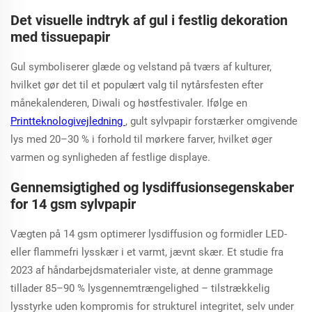
Det visuelle indtryk af gul i festlig dekoration
med tissuepapir
Gul symboliserer glæde og velstand på tværs af kulturer,
hvilket gør det til et populært valg til nytårsfesten efter
månekalenderen, Diwali og høstfestivaler. Ifølge en
Printteknologivejledning
, gult sylvpapir forstærker omgivende
lys med 20–30 % i forhold til mørkere farver, hvilket øger
varmen og synligheden af festlige displaye.
Gennemsigtighed og lysdiffusionsegenskaber
for 14 gsm sylvpapir
Vægten på 14 gsm optimerer lysdiffusion og formidler LED-
eller flammefri lysskær i et varmt, jævnt skær. Et studie fra
2023 af håndarbejdsmaterialer viste, at denne grammage
tillader 85–90 % lysgennemtrængelighed – tilstrækkelig
lysstyrke uden kompromis for strukturel integritet, selv under