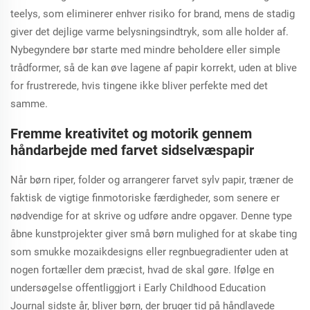
teelys, som eliminerer enhver risiko for brand, mens de stadig
giver det dejlige varme belysningsindtryk, som alle holder af.
Nybegyndere bør starte med mindre beholdere eller simple
trådformer, så de kan øve lagene af papir korrekt, uden at blive
for frustrerede, hvis tingene ikke bliver perfekte med det
samme.
Fremme kreativitet og motorik gennem
håndarbejde med farvet sidselvæspapir
Når børn riper, folder og arrangerer farvet sylv papir, træner de
faktisk de vigtige finmotoriske færdigheder, som senere er
nødvendige for at skrive og udføre andre opgaver. Denne type
åbne kunstprojekter giver små børn mulighed for at skabe ting
som smukke mozaikdesigns eller regnbuegradienter uden at
nogen fortæller dem præcist, hvad de skal gøre. Ifølge en
undersøgelse offentliggjort i Early Childhood Education
Journal sidste år, bliver børn, der bruger tid på håndlavede