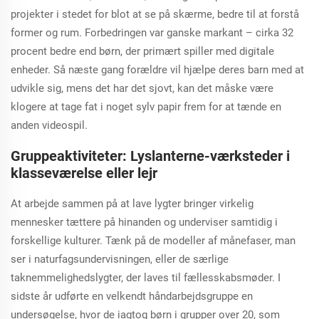
projekter i stedet for blot at se på skærme, bedre til at forstå
former og rum. Forbedringen var ganske markant – cirka 32
procent bedre end børn, der primært spiller med digitale
enheder. Så næste gang forældre vil hjælpe deres barn med at
udvikle sig, mens det har det sjovt, kan det måske være
klogere at tage fat i noget sylv papir frem for at tænde en
anden videospil.
Gruppeaktiviteter: Lyslanterne-værksteder i
klasseværelse eller lejr
At arbejde sammen på at lave lygter bringer virkelig
mennesker tættere på hinanden og underviser samtidig i
forskellige kulturer. Tænk på de modeller af månefaser, man
ser i naturfagsundervisningen, eller de særlige
taknemmelighedslygter, der laves til fællesskabsmøder. I
sidste år udførte en velkendt håndarbejdsgruppe en
undersøgelse, hvor de iagtog børn i grupper over 20, som