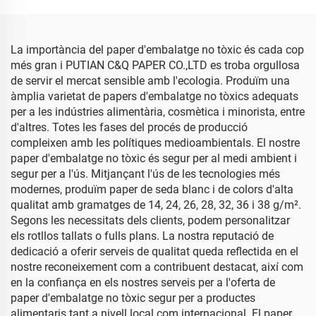
T-shirt Sabates Paper
Seda Blanc
d'embalatge
La importància del paper d'embalatge no tòxic és cada cop
més gran i PUTIAN C&Q PAPER CO.,LTD es troba orgullosa
de servir el mercat sensible amb l'ecologia. Produïm una
àmplia varietat de papers d'embalatge no tòxics adequats
per a les indústries alimentària, cosmètica i minorista, entre
d'altres. Totes les fases del procés de producció
compleixen amb les polítiques medioambientals. El nostre
paper d'embalatge no tòxic és segur per al medi ambient i
segur per a l'ús. Mitjançant l'ús de les tecnologies més
modernes, produïm paper de seda blanc i de colors d'alta
qualitat amb gramatges de 14, 24, 26, 28, 32, 36 i 38 g/m².
Segons les necessitats dels clients, podem personalitzar
els rotllos tallats o fulls plans. La nostra reputació de
dedicació a oferir serveis de qualitat queda reflectida en el
nostre reconeixement com a contribuent destacat, així com
en la confiança en els nostres serveis per a l'oferta de
paper d'embalatge no tòxic segur per a productes
alimentaris tant a nivell local com internacional. El paper