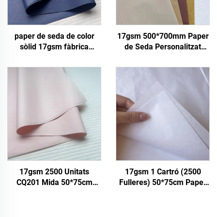
paper de seda de color
17gsm 500*700mm Paper
sòlid 17gsm fàbrica
de Seda Personalitzat
directa bonica
Fàbrica Xina Paper de
empaquetadura paper
Color per a Envasat
d'embolic per a menjar
Embolic Regals
fruit poma tomàquet raïm
Mercaderies Paper de
paper de seda per a
Seda
embolicar
17gsm 2500 Unitats
17gsm 1 Cartró (2500
CQ201 Mida 50*75cm
Fulleres) 50*75cm Paper
Paper de Color Paper Sòlid
de Seda Blanc Embolic per
Fàbrica Directa Embolic
a Regals Flors Ropa
per a Menjars Fruit Ropa
Sabates Envasat Paper de