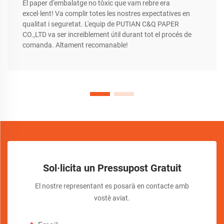
El paper d'embalatge no tòxic que vam rebre era
excel·lent! Va complir totes les nostres expectatives en
qualitat i seguretat. L'equip de PUTIAN C&Q PAPER
CO.,LTD va ser increïblement útil durant tot el procés de
comanda. Altament recomanable!
Sol·licita un Pressupost Gratuit
El nostre representant es posarà en contacte amb
vostè aviat.