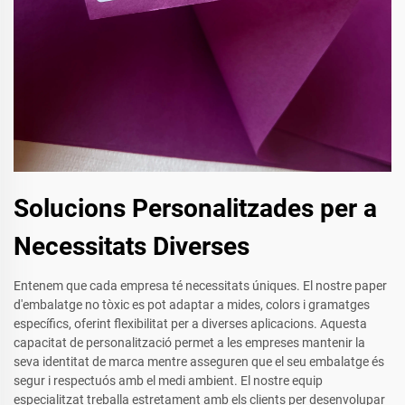
Solucions Personalitzades per a
Necessitats Diverses
Entenem que cada empresa té necessitats úniques. El nostre paper
d'embalatge no tòxic es pot adaptar a mides, colors i gramatges
específics, oferint flexibilitat per a diverses aplicacions. Aquesta
capacitat de personalització permet a les empreses mantenir la
seva identitat de marca mentre asseguren que el seu embalatge és
segur i respectuós amb el medi ambient. El nostre equip
especialitzat treballa estretament amb els clients per desenvolupar