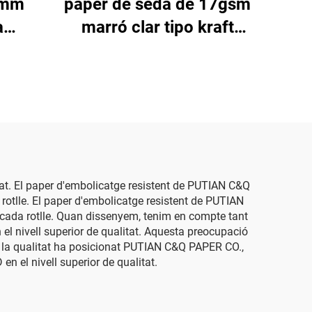
0mm
paper de seda de 17gsm
a
marró clar tipo kraft
rica
amb pedres fines
r per
platejades 500*700mm
lic
per a embolicar flors,
ies
venda en gros, paper de
a
seda barat
sat. El paper d'embolicatge resistent de PUTIAN C&Q
otlle. El paper d'embolicatge resistent de PUTIAN
cada rotlle. Quan dissenyem, tenim en compte tant
l nivell superior de qualitat. Aquesta preocupació
r la qualitat ha posicionat PUTIAN C&Q PAPER CO.,
n el nivell superior de qualitat.