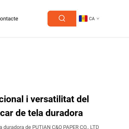
ontacte
CA
ional i versatilitat del
car de tela duradora
tela duradora de PUTIAN C&Q PAPER CO., LTD