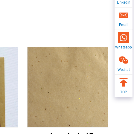
Linkedin
Email
Whatsapp
Wechat
TOP