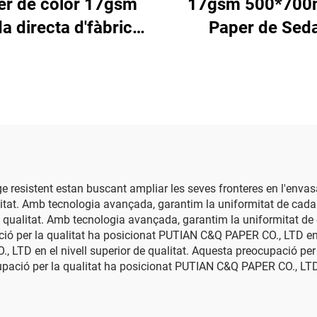
er de color 17gsm
17gsm 500*70
a directa d'fàbrica
Paper de Sed
Paper de color
Personalitzat Fàb
sonalitzable Paper
Xina Paper de Colo
balatge per a roba,
a Envasat Embo
ates, regals, flors
Regals Mercader
Paper de seda
Paper de Sed
ge resistent estan buscant ampliar les seves fronteres en l'enva
tat. Amb tecnologia avançada, garantim la uniformitat de cada r
qualitat. Amb tecnologia avançada, garantim la uniformitat de 
ió per la qualitat ha posicionat PUTIAN C&Q PAPER CO., LTD en e
, LTD en el nivell superior de qualitat. Aquesta preocupació pe
cupació per la qualitat ha posicionat PUTIAN C&Q PAPER CO., LTD e