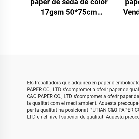
paper de seda de color
pap
17gsm 50*75cm
Vend
50*70cm Paper per a
embalatge Compra en
per
gros d'fàbrica Paper de
d'em
seda per envoltar Pedres
sab
precioses
Els treballadors que adquireixen paper d'embolicat
PAPER CO., LTD s'compromet a oferir paper de quali
C&Q PAPER CO., LTD s'compromet a oferir paper de 
la qualitat com el medi ambient. Aquesta preocupac
per la qualitat ha posicionat PUTIAN C&Q PAPER CO.
LTD en el nivell superior de qualitat. Aquesta preo