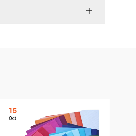
15
1
Oct
Oc