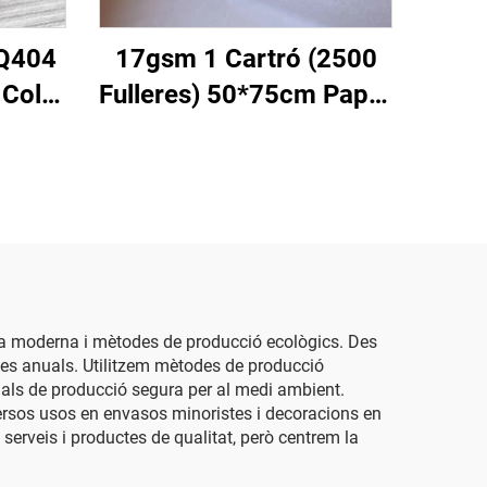
CQ404
17gsm 1 Cartró (2500
Color
Fulleres) 50*75cm Paper
ta
de Seda Blanc Embolic
gals
per a Regals Flors Ropa
er de
Sabates Envasat Paper
r
de Seda Blanc
ia moderna i mètodes de producció ecològics. Des
nes anuals. Utilitzem mètodes de producció
als de producció segura per al medi ambient.
ersos usos en envasos minoristes i decoracions en
 serveis i productes de qualitat, però centrem la