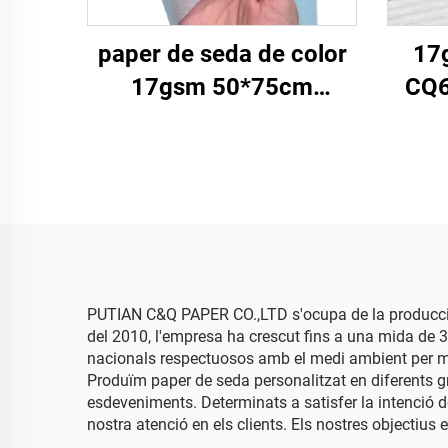
paper de seda de color
17
17gsm 50*75cm
CQ6
50*70cm Paper per a
Pap
embalatge Compra en
Sò
gros d'fàbrica Paper de
Fàbr
seda per envoltar Pedres
per a
precioses
PUTIAN C&Q PAPER CO.,LTD s'ocupa de la producció 
del 2010, l'empresa ha crescut fins a una mida de
nacionals respectuosos amb el medi ambient per ma
Produïm paper de seda personalitzat en diferents g
esdeveniments. Determinats a satisfer la intenció de
nostra atenció en els clients. Els nostres objectius 