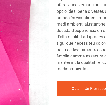
ofereix una versatilitat i a
opció ideal per a diverses
només és visualment impr
medi ambient, ajustant-se
dècada d’experiència en el
d’alta qualitat adaptades 
sigui que necessiteu colors
per a esdeveniments especi
àmplia gamma assegura qu
mantenint la qualitat i el
medioambientals.
Obtenir Un Pressupo