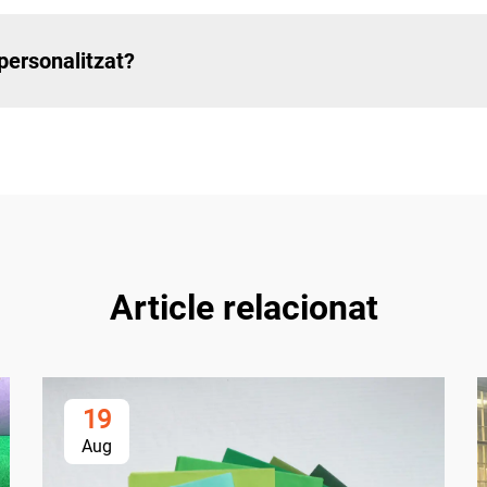
 personalitzat?
Article relacionat
19
Aug