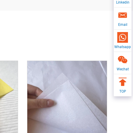
Linkedin
Email
Whatsapp
Wechat
TOP