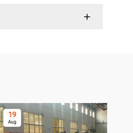
19
1
Aug
Oc