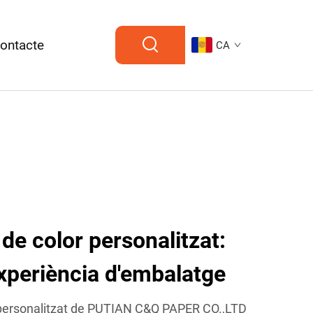
ontacte
CA
de color personalitzat:
experiència d'embalatge
r personalitzat de PUTIAN C&Q PAPER CO.,LTD