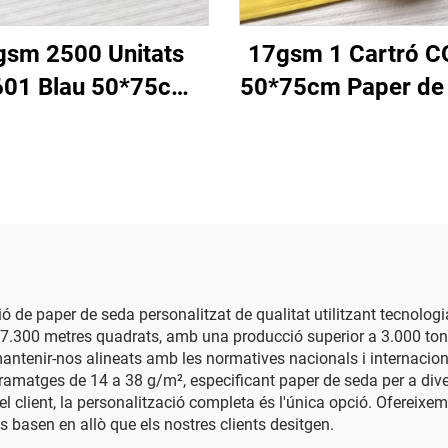
gsm 2500 Unitats
17gsm 1 Cartró 
01 Blau 50*75cm
50*75cm Paper de 
er de Color Paper
Fàbrica Grossis
lid Personalitzat
Embolic per a Re
ica Directa Embolic
Flors Envasat Pap
 Menjars Fruit Ropa
Seda de Colo
T-shirt Sabates
de paper de seda personalitzat de qualitat utilitzant tecnolog
 37.300 metres quadrats, amb una producció superior a 3.000 to
ntenir-nos alineats amb les normatives nacionals i internacion
ramatges de 14 a 38 g/m², especificant paper de seda per a div
l client, la personalització completa és l'única opció. Ofereixem
es basen en allò que els nostres clients desitgen.