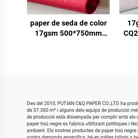
paper de seda de color
17
17gsm 500*750mm
CQ2
MQE 2500 fulles
Pap
Embalatge de regal
Sòl
d'aliments d'alta qualitat
Embo
Paper de seda per
F
envoltar
Des del 2010, PUTIAN C&Q PAPER CO.,LTD ha produït
de 37.300 m² i alguns dels equips de producció més 
de producció està dissenyada per complir amb els es
paper tisú negre es fabrica utilitzant polítiques i t
ambient. Els nostres productes de paper tisú negre 
vostra demanda específica, bé en rotlles tallats o b