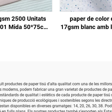
gsm 2500 Unitats
paper de color 
01 Mida 50*75cm
17gsm blanc amb l
er de Color Paper
pedres fines bla
id Fàbrica Directa
500*700mm per
lic per a Menjars
decoració i embal
ruit Ropa T-shirt
paper de seda de 
Sabates Paper
d'alta qualitat
d'embalatge
 productes de paper tisú d'alta qualitat com una de les millor
moderns, podem fabricar una gran varietat de productes de paper,
tàndards de qualitat i estètics de cada producte de paper tisú 
ècniques de producció ecològiques i sostenibles segons les direct
estan disponibles en diverses gramatges: 14, 20, 26, 30, 38. Pod
é en fulls plans. Els nostres productes també s’exporten als Esta