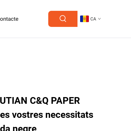
ontacte
CA
 PUTIAN C&Q PAPER
les vostres necessitats
eda negre