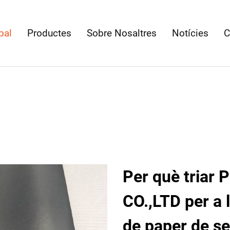
pal
Productes
Sobre Nosaltres
Notícies
C
Per què triar
CO.,LTD per a 
de paper de s