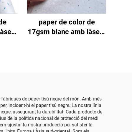
de
paper de color de
àser i
17gsm blanc amb làser i
ves
pedres fines platejades
 a
500*700mm d'alta
atge,
qualitat per a embolicar,
color
venda en gros
s fàbriques de paper tisú negre del món. Amb més
 incloent-hi el paper tisú negre. La nostra línia
negre, assegurant la durabilitat. Cada producte de
rius de la política nacional de protecció del medi
em ajustar la nostra producció per satisfer la
ts Units, Europa i Àsia sud-oriental. Som els